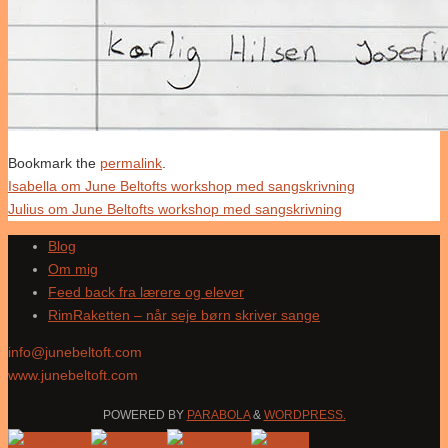
Bookmark the
permalink
.
Isabella om June Beltofts workshop med sangskrivning
Julius om June Beltofts workshop med sangskrivning
Blog
Om mig
Feed back fra lærere og elever
RimRaketten – når seje børn skriver sange
info@junebeltoft.com
www.junebeltoft.com
POWERED BY
PARABOLA
&
WORDPRESS.