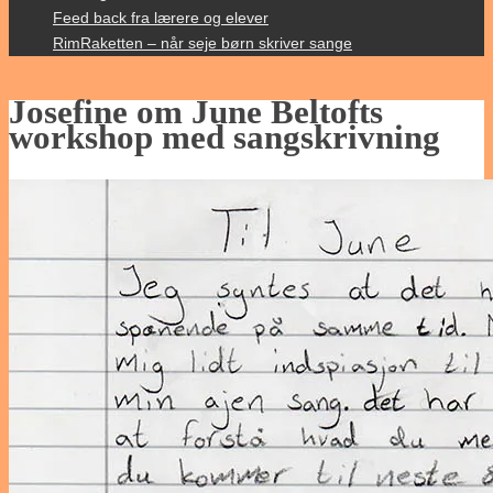
content
Feed back fra lærere og elever
RimRaketten – når seje børn skriver sange
Josefine om June Beltofts
workshop med sangskrivning