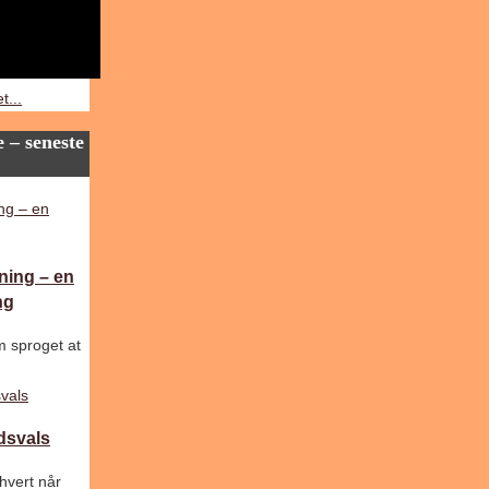
t...
 – seneste
ning – en
ng
m sproget at
dsvals
hvert når