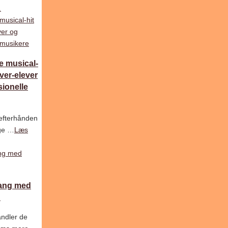
.
le musical-
iver-elever
sionelle
efterhånden
ige …
Læs
sang med
n
andler de