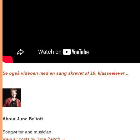
Se også videoen med en sang skrevet af 10. klasseelever…
About June Beltoft
Songwriter and musician
View all posts by June Beltoft
→