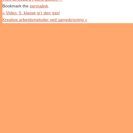
Bookmark the
permalink
.
«
Video: 5. klasse gi’r den gas!
Kreative arbejdsmetoder ved sangskrivning
»