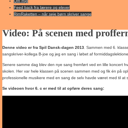
to
Om mig
content
Feed back fra lærere og elever
RimRaketten – når seje børn skriver sange
Video: På scenen med proffer
Denne video er fra Spil Dansk-dagen 2013
. Sammen med 6. klasse
sangskriver-kollega B-joe og jeg en sang i løbet af formiddagslektion
Senere samme dag blev den nye sang fremført ved en lille koncert hvo
skolen. Her var hele klassen på scenen sammen med og fik én på o
professionelle musikere med en sang de selv havde været med til at s
Se videoen hvor 6. c er med til at opføre deres sang: