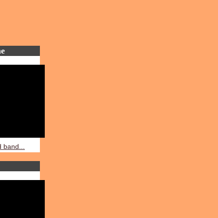
ne
 band...