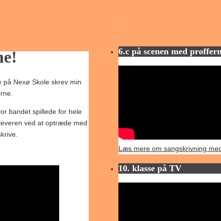
6.c på scenen med proffer
ne!
 på Nexø Skole skrev min
erne.
r bandet spillede for hele
pleveren ved at optræde med
krive.
Læs mere om sangskrivning med
10. klasse på TV