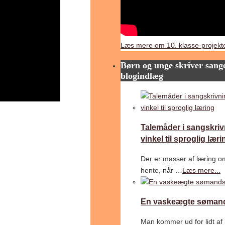
Læs mere om 10. klasse-projekte
Børn og unge skriver sange
blogindlæg
Talemåder i sangskriv
vinkel til sproglig læri
Der er masser af læring o
hente, når …
Læs mere...
En vaskeægte søman
Man kommer ud for lidt af 