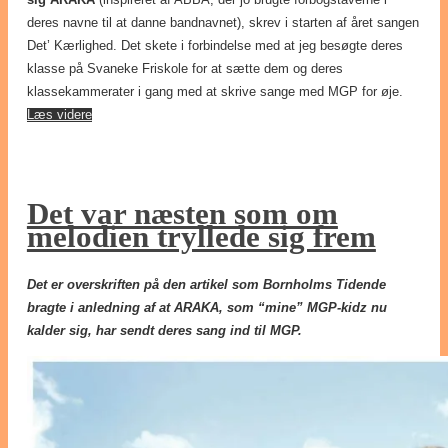
sig ARAKA
(inspireret af ABBA, der jo brugte forbogstaverne i
deres navne til at danne bandnavnet), skrev i starten af året sangen
Det’ Kærlighed. Det skete i forbindelse med at jeg besøgte deres
klasse på Svaneke Friskole for at sætte dem og deres
klassekammerater i gang med at skrive sange med MGP for øje.
Læs videre
Det var næsten som om
melodien tryllede sig frem
Det er overskriften på den artikel som Bornholms Tidende
bragte i anledning af at ARAKA, som “mine” MGP-kidz nu
kalder sig, har sendt deres sang ind til MGP.