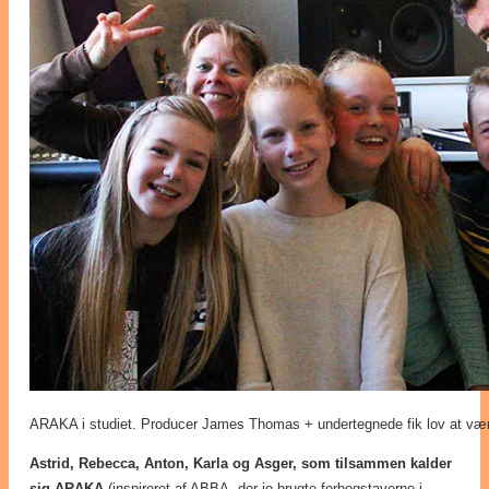
ARAKA i studiet. Producer James Thomas + undertegnede fik lov at vær
Astrid, Rebecca, Anton, Karla og Asger, som tilsammen kalder