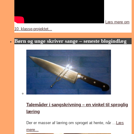
Læs mere om
10. klasse-projektet...
Børn og unge skriver sange – seneste blogindlæg
Talemåder i sangskrivning – en vinkel til sproglig
læring
Der er masser af læring om sproget at hente, når …
Læs
mere...