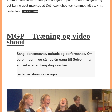
Thomas’ studie for at indspille sangen et par måneder tidligere, og
det kunne godt mærkes at Det’ Kærlighed var kommet lidt væk fra
lystavlen.
Læs videre
MGP – Træning og video
shoot
Sang, dansemoves, attitude og performance. Om
og om igen – og så lige én gang til! Selvom man
er træt efter en lang dag i skolen.
Sådan er showbizz – også!