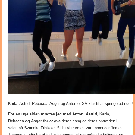
Karla, Astrid, Rebecca, Asger og Anton er SÅ klar til at springe ud i det!
For en uge siden mødtes jeg med Anton, Astrid, Karla,
Rebecca og Asger for at øve
deres sang og deres optræden i
salen på Svaneke Friskole. Sidst vi mødtes var i producer James