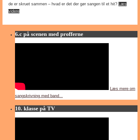
de er skruet sammen – hvad er det der gør sangen til et hit?
Læs
videre
6.c på scenen med profferne
Læs mere om
sangskrivning med band...
10. klasse på TV