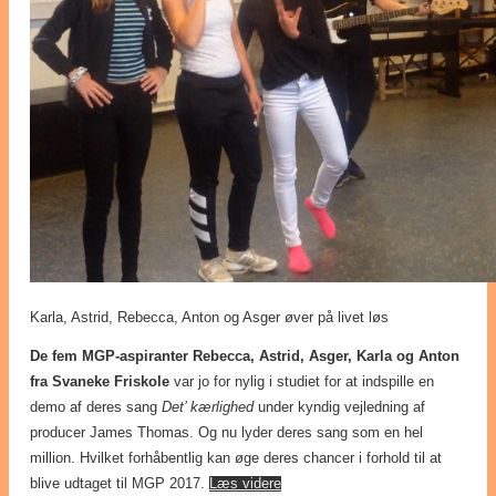
Karla, Astrid, Rebecca, Anton og Asger øver på livet løs
De fem MGP-aspiranter Rebecca, Astrid, Asger, Karla og Anton
fra Svaneke Friskole
var jo for nylig i studiet for at indspille en
demo af deres sang
Det’ kærlighed
under kyndig vejledning af
producer James Thomas. Og nu lyder deres sang som en hel
million. Hvilket forhåbentlig kan øge deres chancer i forhold til at
blive udtaget til MGP 2017.
Læs videre