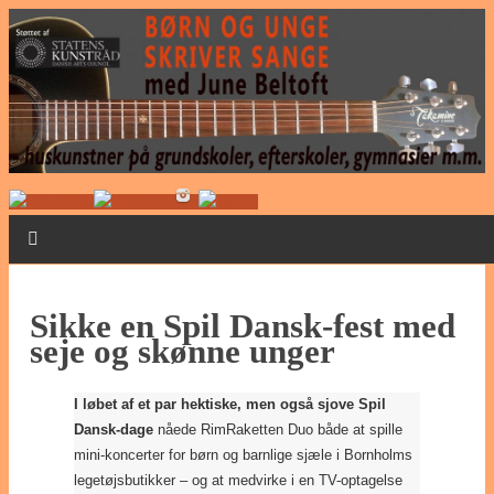
Sikke en Spil Dansk-fest med
seje og skønne unger
I løbet af et par hektiske, men også sjove Spil
Dansk-dage
nåede RimRaketten Duo både at spille
mini-koncerter for børn og barnlige sjæle i Bornholms
legetøjsbutikker – og at medvirke i en TV-optagelse