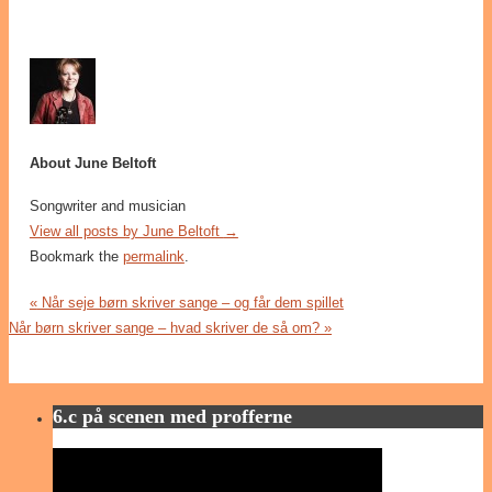
About June Beltoft
Songwriter and musician
View all posts by June Beltoft
→
Bookmark the
permalink
.
«
Når seje børn skriver sange – og får dem spillet
Når børn skriver sange – hvad skriver de så om?
»
6.c på scenen med profferne