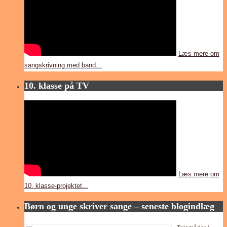
Læs mere om
sangskrivning med band...
10. klasse på TV
Læs mere om
10. klasse-projektet...
Børn og unge skriver sange – seneste blogindlæg