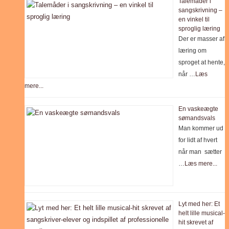
Talemåder i
sangskrivning –
en vinkel til
sproglig læring
Der er masser af
læring om
sproget at hente,
når …
Læs
mere...
En vaskeægte
sømandsvals
Man kommer ud
for lidt af hvert
når man sætter
…
Læs mere...
Lyt med her: Et
helt lille musical-
hit skrevet af