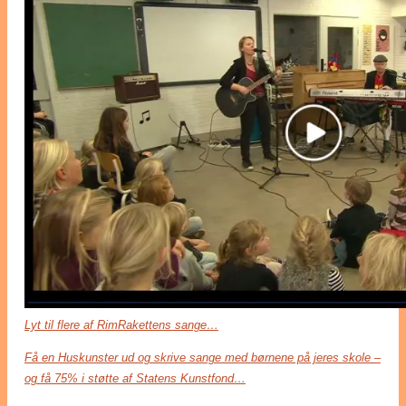
Lyt til flere af RimRakettens sange…
Få en Huskunster ud og skrive sange med børnene på jeres skole –
og få 75% i støtte af Statens Kunstfond…